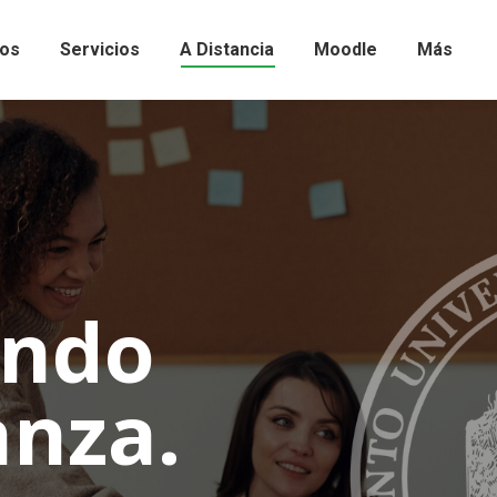
os
Servicios
A Distancia
Moodle
Más
ando
anza.