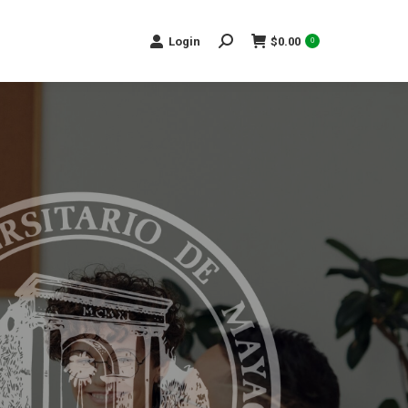
Search:
Login
$
0.00
0