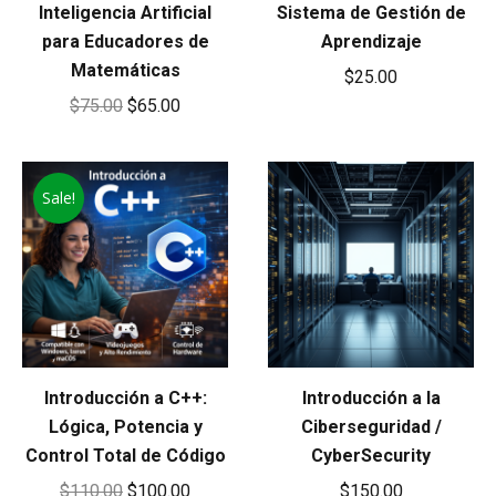
Inteligencia Artificial
Sistema de Gestión de
para Educadores de
Aprendizaje
Matemáticas
$
25.00
Original
Current
$
75.00
$
65.00
price
price
was:
is:
Sale!
$75.00.
$65.00.
Introducción a C++:
Introducción a la
Lógica, Potencia y
Ciberseguridad /
Control Total de Código
CyberSecurity
Original
Current
$
110.00
$
100.00
$
150.00