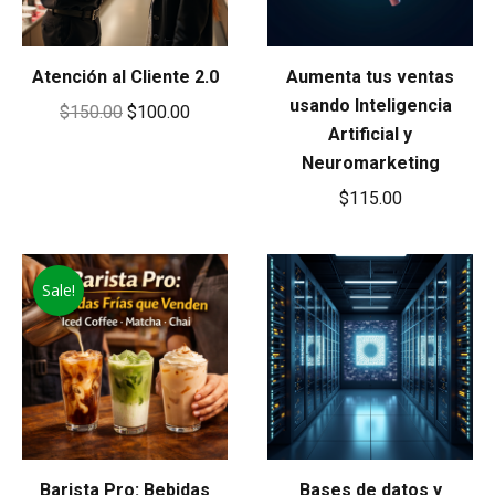
Atención al Cliente 2.0
Aumenta tus ventas
usando Inteligencia
Original
Current
$
150.00
$
100.00
Artificial y
price
price
Neuromarketing
was:
is:
$
115.00
$150.00.
$100.00.
Sale!
Barista Pro: Bebidas
Bases de datos y