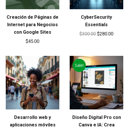
Creación de Páginas de
CyberSecurity
Internet para Negocios
Essentials
con Google Sites
Original
Current
$
300.00
$
280.00
$
45.00
price
price
was:
is:
$300.00.
$280.00
Sale!
Desarrollo web y
Diseño Digital Pro con
aplicaciones móviles
Canva e IA: Crea