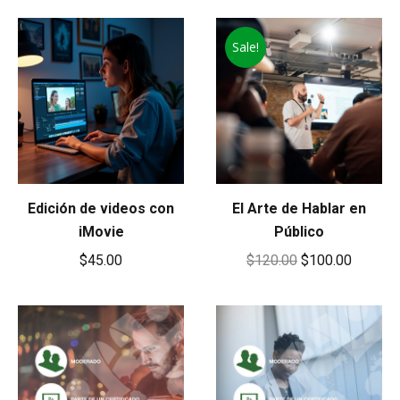
Sale!
Edición de videos con
El Arte de Hablar en
iMovie
Público
Original
Current
$
45.00
$
120.00
$
100.00
price
price
was:
is:
$120.00.
$100.00