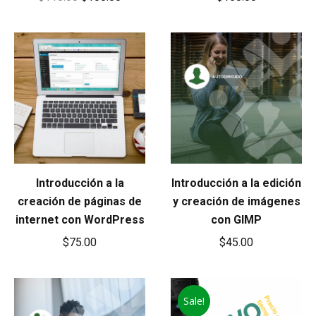
price
price
was:
is:
$110.00.
$100.00.
Introducción a la
Introducción a la edición
creación de páginas de
y creación de imágenes
internet con WordPress
con GIMP
$
75.00
$
45.00
Sale!