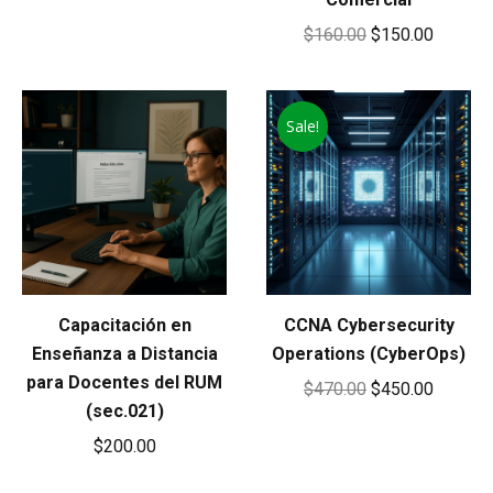
Original
Current
$
160.00
$
150.00
price
price
was:
is:
Sale!
$160.00.
$150.00
Capacitación en
CCNA Cybersecurity
Enseñanza a Distancia
Operations (CyberOps)
para Docentes del RUM
Original
Current
$
470.00
$
450.00
(sec.021)
price
price
$
200.00
was:
is:
$470.00.
$450.00