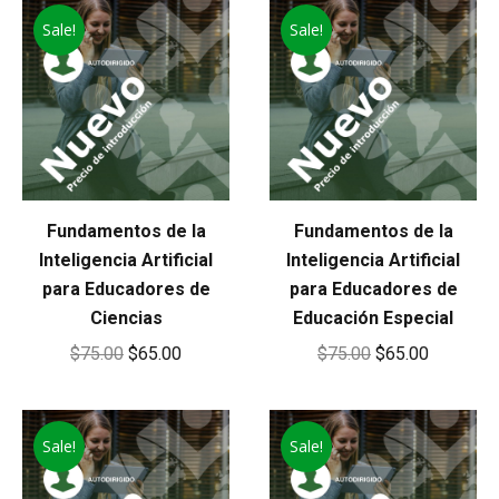
Sale!
Sale!
$75.00.
$65.00.
Fundamentos de la
Fundamentos de la
Inteligencia Artificial
Inteligencia Artificial
para Educadores de
para Educadores de
Ciencias
Educación Especial
Original
Current
Original
Current
$
75.00
$
65.00
$
75.00
$
65.00
price
price
price
price
was:
is:
was:
is:
Sale!
$75.00.
$65.00.
Sale!
$75.00.
$65.00.