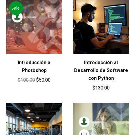
Sale!
Introducción a
Introducción al
Photoshop
Desarrollo de Software
con Python
Original
Current
$
100.00
$
50.00
$
130.00
price
price
was:
is:
$100.00.
$50.00.