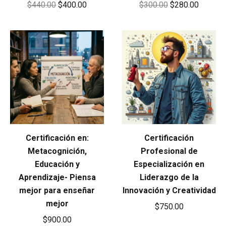
Original
Current
Original
Current
$
440.00
$
400.00
$
300.00
$
280.00
price
price
price
price
was:
is:
was:
is:
$440.00.
$400.00.
$300.00.
$280.00
Certificación en:
Certificación
Metacognición,
Profesional de
Educación y
Especialización en
Aprendizaje- Piensa
Liderazgo de la
mejor para enseñar
Innovación y Creatividad
mejor
$
750.00
$
900.00