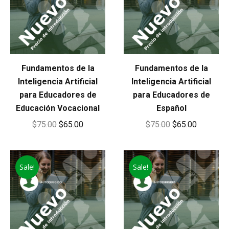
Fundamentos de la
Fundamentos de la
Inteligencia Artificial
Inteligencia Artificial
para Educadores de
para Educadores de
Educación Vocacional
Español
Original
Current
Original
Current
$
75.00
$
65.00
$
75.00
$
65.00
price
price
price
price
was:
is:
was:
is:
Sale!
$75.00.
$65.00.
Sale!
$75.00.
$65.00.