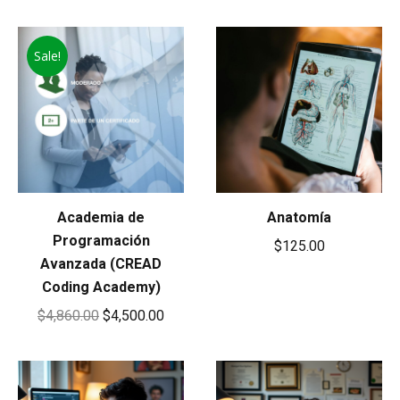
price
price
was:
is:
was:
is:
$920.00.
$850.00.
Sale!
$515.00.
$465.00
Academia de
Anatomía
Programación
$
125.00
Avanzada (CREAD
Coding Academy)
Original
Current
$
4,860.00
$
4,500.00
price
price
was:
is:
$4,860.00.
$4,500.00.