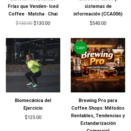
Frías que Venden- Iced
sistemas de
Coffee · Matcha · Chai
información (CCA006)
Original
Current
$
150.00
$
130.00
$
540.00
price
price
was:
is:
$150.00.
$130.00.
Sale!
Biomecánica del
Brewing Pro para
Ejercicio
Coffee Shops: Métodos
Rentables, Tendencias y
$
125.00
Estandarización
Comercial