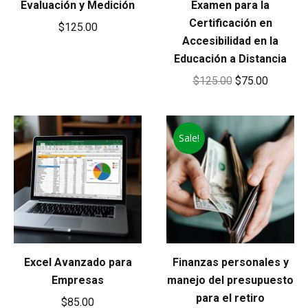
Evaluación y Medición
Examen para la
Certificación en
$
125.00
Accesibilidad en la
Educación a Distancia
Original
Current
$
125.00
$
75.00
price
price
was:
is:
Sale!
$125.00.
$75.00.
Excel Avanzado para
Finanzas personales y
Empresas
manejo del presupuesto
para el retiro
$
85.00