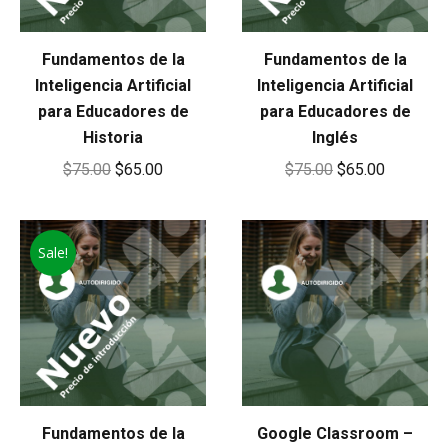
Fundamentos de la
Fundamentos de la
Inteligencia Artificial
Inteligencia Artificial
para Educadores de
para Educadores de
Historia
Inglés
Original
Current
Original
Current
$
75.00
$
65.00
$
75.00
$
65.00
price
price
price
price
was:
is:
was:
is:
Sale!
$75.00.
$65.00.
$75.00.
$65.00.
Fundamentos de la
Google Classroom –