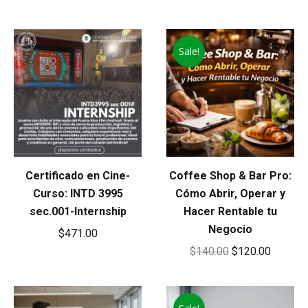
Sale!
Certificado en Cine-
Coffee Shop & Bar Pro:
Curso: INTD 3995
Cómo Abrir, Operar y
sec.001-Internship
Hacer Rentable tu
Negocio
$
471.00
Original
Current
$
140.00
$
120.00
price
price
was:
is: