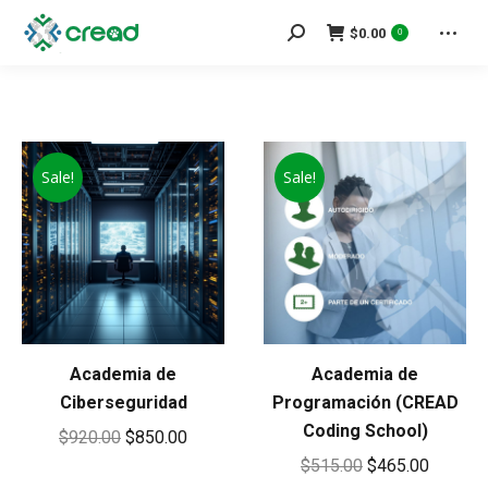
Search:
$
0.00
0
Sale!
Sale!
Academia de
Academia de
Ciberseguridad
Programación (CREAD
Coding School)
Original
Current
$
920.00
$
850.00
Original
Current
$
515.00
$
465.00
price
price