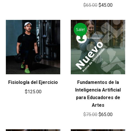
Original
Current
$
65.00
$
45.00
price
price
was:
is:
Sale!
$65.00.
$45.00.
Fisiología del Ejercicio
Fundamentos de la
Inteligencia Artificial
$
125.00
para Educadores de
Artes
Original
Current
$
75.00
$
65.00
price
price
was:
is: