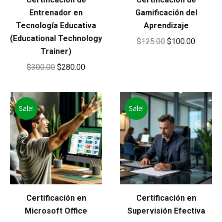
Entrenador en
Gamificación del
Tecnología Educativa
Aprendizaje
(Educational Technology
Original
Current
$
125.00
$
100.00
Trainer)
price
price
Original
Current
$
300.00
$
280.00
was:
is:
price
price
$125.00.
$100.00
was:
is:
Sale!
$300.00.
$280.00.
Sale!
Certificación en
Certificación en
Microsoft Office
Supervisión Efectiva