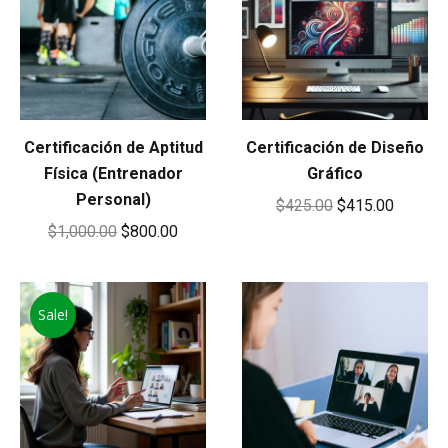
Certificación de Aptitud
Certificación de Diseño
Física (Entrenador
Gráfico
Personal)
Original
Current
$
425.00
$
415.00
Original
Current
$
1,000.00
$
800.00
price
price
price
price
was:
is:
was:
is:
$425.00.
$415.00
Sale!
$1,000.00.
$800.00.