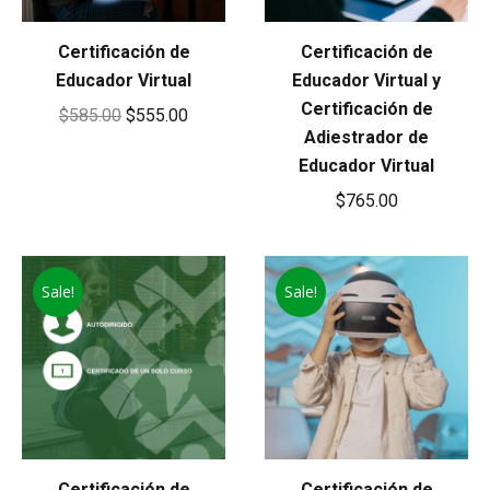
Certificación de
Certificación de
Educador Virtual
Educador Virtual y
Certificación de
Original
Current
$
585.00
$
555.00
Adiestrador de
price
price
Educador Virtual
was:
is:
$
765.00
$585.00.
$555.00.
Sale!
Sale!
Certificación de
Certificación de