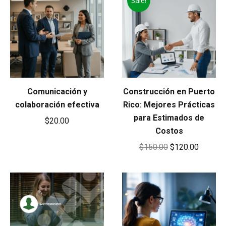
Sale!
$140.00.
$120.00
Comunicación y
Construcción en Puerto
colaboración efectiva
Rico: Mejores Prácticas
para Estimados de
$
20.00
Costos
Original
Current
$
150.00
$
120.00
price
price
was:
is:
$150.00.
$120.00