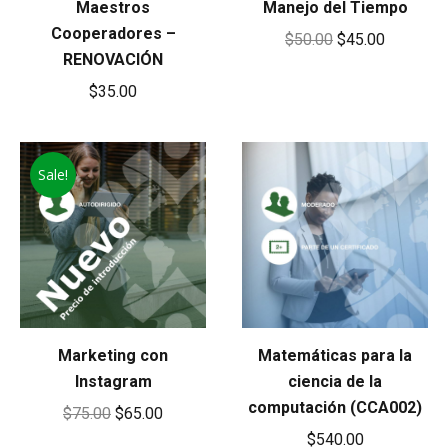
Maestros
Manejo del Tiempo
Cooperadores –
Original
Current
$
50.00
$
45.00
RENOVACIÓN
price
price
$
35.00
was:
is:
$50.00.
$45.00.
Sale!
Marketing con
Matemáticas para la
Instagram
ciencia de la
computación (CCA002)
Original
Current
$
75.00
$
65.00
$
540.00
price
price