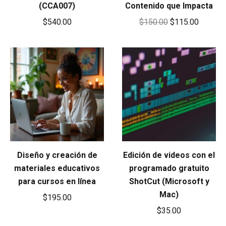
(CCA007)
Contenido que Impacta
Original
Current
$
540.00
$
150.00
$
115.00
price
price
was:
is:
$150.00.
$115.00
Diseño y creación de
Edición de videos con el
materiales educativos
programado gratuito
para cursos en línea
ShotCut (Microsoft y
Mac)
$
195.00
$
35.00