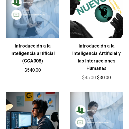
Introducción a la
Introducción a la
inteligencia artificial
Inteligencia Artificial y
(CCA008)
las Interacciones
Humanas
$
540.00
Original
Current
$
45.00
$
30.00
price
price
was:
is:
$45.00.
$30.00.