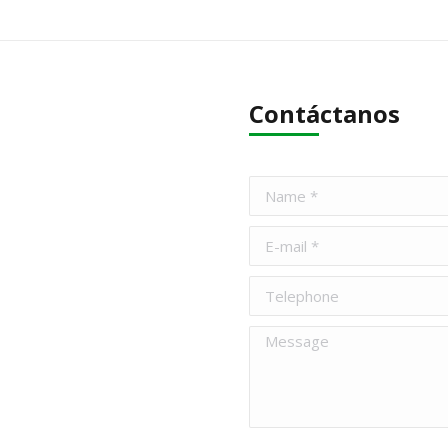
Contáctanos
Name *
E-mail *
Telephone
Message