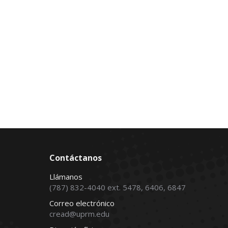
Contáctanos
Llámanos
(787) 832-4040 ext. 5478, 6406, 6847
Correo electrónico
cread@uprm.edu