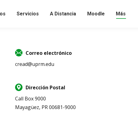
os
Servicios
A Distancia
Moodle
Más
Correo electrónico
cread@uprm.edu
Dirección Postal
Call Box 9000
Mayagüez, PR 00681-9000