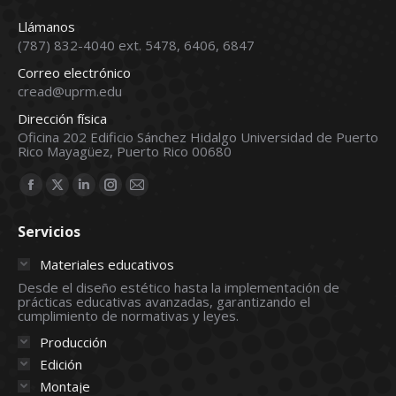
Llámanos
(787) 832-4040 ext. 5478, 6406, 6847
Correo electrónico
cread@uprm.edu
Dirección física
Oficina 202 Edificio Sánchez Hidalgo Universidad de Puerto
Rico Mayagüez, Puerto Rico 00680
Find us on:
Facebook
X
Linkedin
Instagram
Mail
page
page
page
page
page
Servicios
opens
opens
opens
opens
opens
in
in
in
in
in
Materiales educativos
new
new
new
new
new
Desde el diseño estético hasta la implementación de
prácticas educativas avanzadas, garantizando el
window
window
window
window
window
cumplimiento de normativas y leyes.
Producción
Edición
Montaje