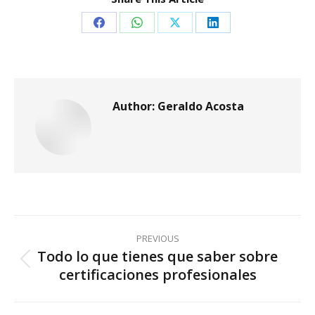
Share
Share
Share
Share
on
on
on
on
Facebook
WhatsApp
X
LinkedIn
Author:
Geraldo Acosta
Post
PREVIOUS
navigation
Todo lo que tienes que saber sobre
Previous
certificaciones profesionales
post: