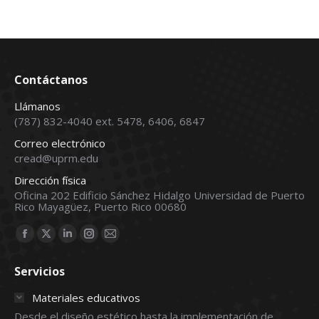
Contáctanos
Llámanos
(787) 832-4040 ext. 5478, 6406, 6847
Correo electrónico
cread@uprm.edu
Dirección física
Oficina 202 Edificio Sánchez Hidalgo Universidad de Puerto
Rico Mayagüez, Puerto Rico 00680
Find us on:
Facebook
X
Linkedin
Instagram
Mail
page
page
page
page
page
Servicios
opens
opens
opens
opens
opens
in
in
in
in
in
Materiales educativos
new
new
new
new
new
Desde el diseño estético hasta la implementación de