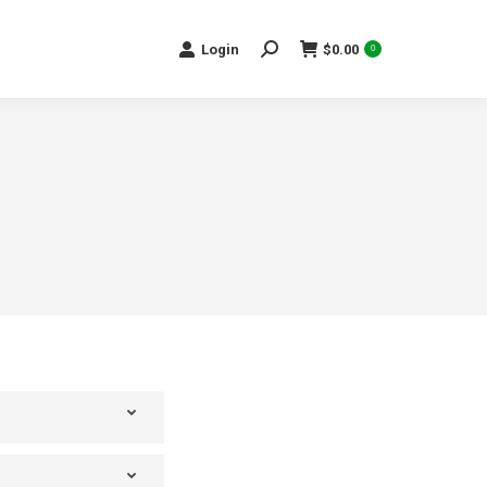
Search:
Login
$
0.00
0