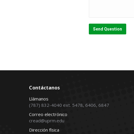
Send Question
Contáctanos
Llámanos
(787) 832-4040 ext. 5478, 6406, 6847
Correo electrónico
cread@uprm.edu
Dirección física