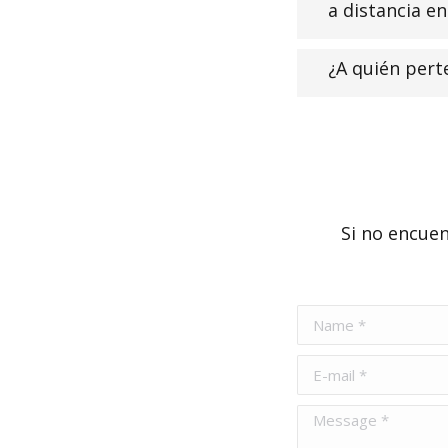
a distancia e
¿A quién pert
Si no encuen
Name *
E-mail *
Message *