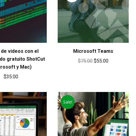
 de videos con el
Microsoft Teams
o gratuito ShotCut
Original
Current
$
75.00
$
55.00
crosoft y Mac)
price
price
$
35.00
was:
is:
$75.00.
$55.00.
Sale!