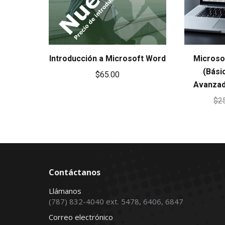
Introducción a Microsoft Word
Microso
(Bási
$
65.00
Avanzad
$
2
Contáctanos
Llámanos
(787) 832-4040 ext. 5478, 6406, 6847
Correo electrónico