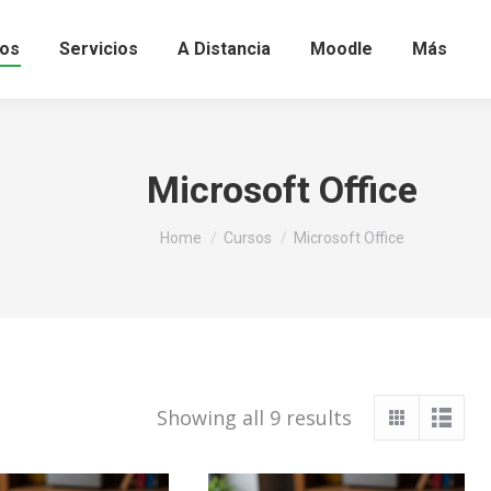
os
Servicios
A Distancia
Moodle
Más
Microsoft Office
You are here:
Home
Cursos
Microsoft Office
Sorted
Showing all 9 results
by
popularity