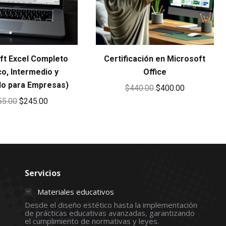
ft Excel Completo
Certificación en Microsoft
co, Intermedio y
Office
o para Empresas)
Original
Current
$
440.00
$
400.00
Original
Current
55.00
$
245.00
price
price
price
price
was:
is:
was:
is:
$440.00.
$400.00.
$255.00.
$245.00.
Servicios
Materiales educativos
Desde el diseño estético hasta la implementación
de prácticas educativas avanzadas, garantizando
el cumplimiento de normativas y leyes.