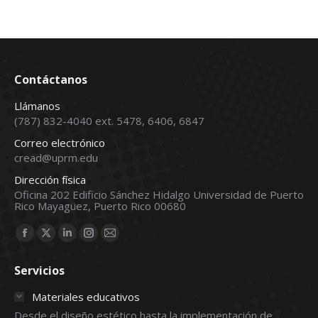
Contáctanos
Llámanos
(787) 832-4040 ext. 5478, 6406, 6847
Correo electrónico
cread@uprm.edu
Dirección física
Oficina 202 Edificio Sánchez Hidalgo Universidad de Puerto
Rico Mayagüez, Puerto Rico 00680
Find us on:
Facebook
X
Linkedin
Instagram
Mail
page
page
page
page
page
Servicios
opens
opens
opens
opens
opens
in
in
in
in
in
Materiales educativos
new
new
new
new
new
Desde el diseño estético hasta la implementación de