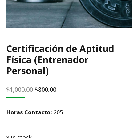
Certificación de Aptitud
Física (Entrenador
Personal)
Original
Current
$
1,000.00
$
800.00
price
price
was:
is:
Horas Contacto:
205
$1,000.00.
$800.00.
8 in stock