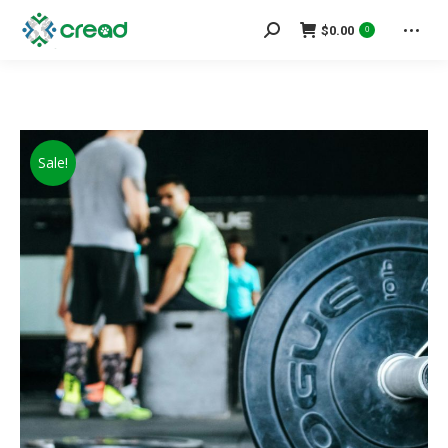
Search:
$
0.00
0
Sale!