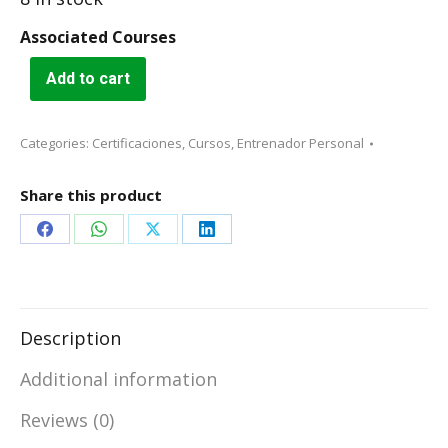
Associated Courses
Add to cart
Categories:
Certificaciones
,
Cursos
,
Entrenador Personal
Share this product
Share
Share
Share
Share
on
on
on
on
Facebook
WhatsApp
X
LinkedIn
Description
Additional information
Reviews (0)