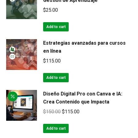
Gestión de Aprendizaje
$
25.00
Add to cart
Estrategias avanzadas para cursos
en línea
$
115.00
Add to cart
Diseño Digital Pro con Canva e IA:
Crea Contenido que Impacta
Original
Current
$
150.00
$
115.00
price
price
was:
is:
Add to cart
$150.00.
$115.00.