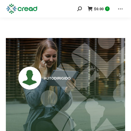
Search:
$
0.00
0