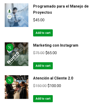
$110.00.
$100.00.
Programado para el Manejo de
Proyectos
$
45.00
Add to cart
Marketing con Instagram
Original
Current
$
75.00
$
65.00
price
price
was:
is:
Add to cart
$75.00.
$65.00.
Atención al Cliente 2.0
Original
Current
$
150.00
$
100.00
price
price
was:
is:
Add to cart
$150.00.
$100.00.