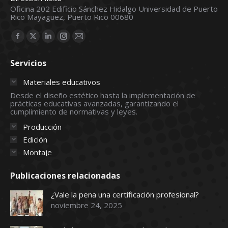
Oficina 202 Edificio Sánchez Hidalgo Universidad de Puerto
Rico Mayagüez, Puerto Rico 00680
Find us on:
Facebook
X
Linkedin
Instagram
Mail
page
page
page
page
page
Servicios
opens
opens
opens
opens
opens
in
in
in
in
in
Materiales educativos
new
new
new
new
new
Desde el diseño estético hasta la implementación de
prácticas educativas avanzadas, garantizando el
window
window
window
window
window
cumplimiento de normativas y leyes.
Producción
Edición
Montaje
Publicaciones relacionadas
¿Vale la pena una certificación profesional?
noviembre 24, 2025