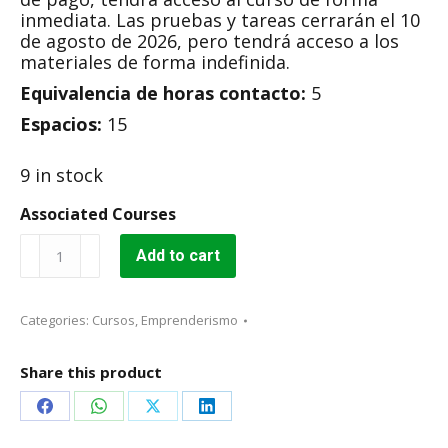
inmediata. Las pruebas y tareas cerrarán el 10
de agosto de 2026, pero tendrá acceso a los
materiales de forma indefinida.
Equivalencia de horas contacto:
5
Espacios:
15
9 in stock
Associated Courses
Creación
Add to cart
de
Páginas
de
Categories:
Cursos
,
Emprenderismo
Internet
para
Negocios
Share this product
con
Google
Share
Share
Share
Share
Sites