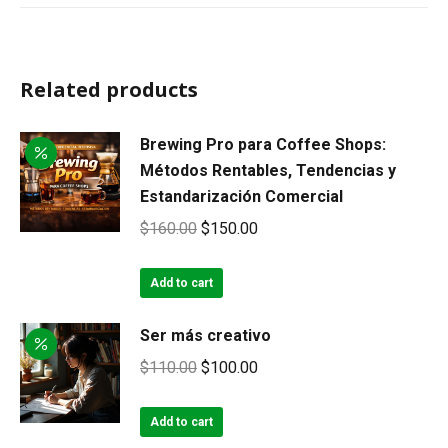
Related products
Brewing Pro para Coffee Shops:
Métodos Rentables, Tendencias y
Estandarización Comercial
Original
Current
$
160.00
$
150.00
price
price
was:
is:
Add to cart
$160.00.
$150.00.
Ser más creativo
Original
Current
$
110.00
$
100.00
price
price
was:
is:
Add to cart