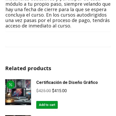
módulo a tu propio paso, siempre velando que
hay una fecha de cierre para la que se espera
concluya el curso. En los cursos autodirigidos
una vez pasas por el proceso de pago, tendrás
acceso de inmediato al curso.
Related products
Certificación de Diseño Gráfico
Original
Current
$
425.00
$
415.00
price
price
was:
is:
Add to cart
$425.00.
$415.00.