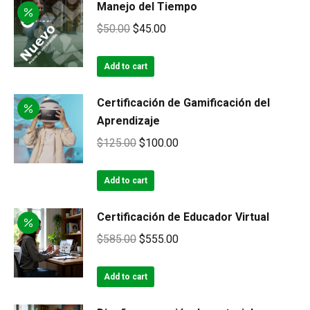
Manejo del Tiempo
Original
Current
$
50.00
$
45.00
price
price
was:
is:
Add to cart
$50.00.
$45.00.
Certificación de Gamificación del
Aprendizaje
Original
Current
$
125.00
$
100.00
price
price
was:
is:
Add to cart
$125.00.
$100.00.
Certificación de Educador Virtual
Original
Current
$
585.00
$
555.00
price
price
was:
is:
Add to cart
$585.00.
$555.00.