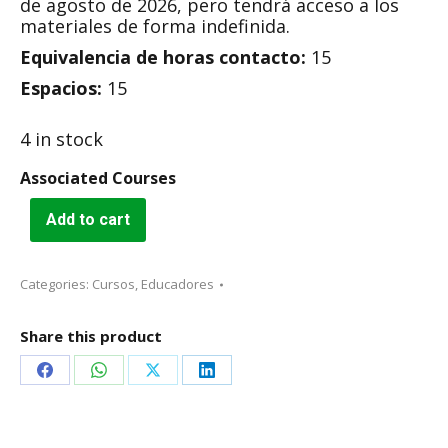
de agosto de 2026, pero tendrá acceso a los
materiales de forma indefinida.
Equivalencia de horas contacto:
15
Espacios:
15
4 in stock
Associated Courses
Add to cart
Categories:
Cursos
,
Educadores
Share this product
Share
Share
Share
Share
on
on
on
on
Facebook
WhatsApp
X
LinkedIn