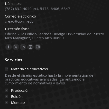
Llámanos
(787) 832-4040 ext. 5478, 6406, 6847
Correo electrónico
cread@uprm.edu
Dirección física
Oficina 202 Edificio Sánchez Hidalgo Universidad de Puerto
Rico Mayagüez, Puerto Rico 00680
Find us on:
Facebook
X
Linkedin
Instagram
Mail
page
page
page
page
page
Servicios
opens
opens
opens
opens
opens
in
in
in
in
in
Materiales educativos
new
new
new
new
new
Desde el diseño estético hasta la implementación de
prácticas educativas avanzadas, garantizando el
window
window
window
window
window
cumplimiento de normativas y leyes.
Producción
Edición
Montaje