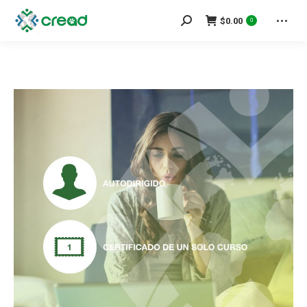
Search:
$
0.00
0