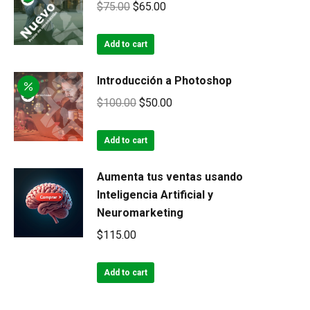
Original
Current
$
75.00
$
65.00
price
price
was:
is:
Add to cart
$75.00.
$65.00.
Introducción a Photoshop
Original
Current
$
100.00
$
50.00
price
price
was:
is:
Add to cart
$100.00.
$50.00.
Aumenta tus ventas usando
Inteligencia Artificial y
Neuromarketing
$
115.00
Add to cart