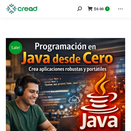
Search:
$
0.00
0
Sale!