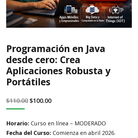
Programación en Java
desde cero: Crea
Aplicaciones Robusta y
Portátiles
Original
Current
$
110.00
$
100.00
price
price
was:
is:
Horario:
Curso en línea – MODERADO
$110.00.
$100.00.
Fecha del Curso:
Comienza en abril 2026.