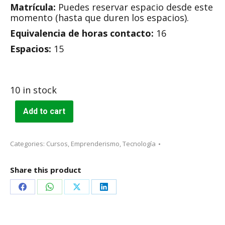
Matrícula:
Puedes reservar espacio desde este
momento (hasta que duren los espacios).
Equivalencia de horas contacto:
16
Espacios:
15
10 in stock
Add to cart
Categories:
Cursos
,
Emprenderismo
,
Tecnología
Share this product
Share
Share
Share
Share
on
on
on
on
Facebook
WhatsApp
X
LinkedIn