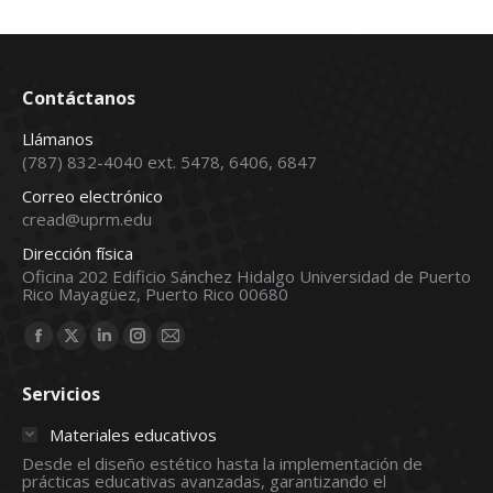
Contáctanos
Llámanos
(787) 832-4040 ext. 5478, 6406, 6847
Correo electrónico
cread@uprm.edu
Dirección física
Oficina 202 Edificio Sánchez Hidalgo Universidad de Puerto
Rico Mayagüez, Puerto Rico 00680
Find us on:
Facebook
X
Linkedin
Instagram
Mail
page
page
page
page
page
Servicios
opens
opens
opens
opens
opens
in
in
in
in
in
Materiales educativos
new
new
new
new
new
Desde el diseño estético hasta la implementación de
prácticas educativas avanzadas, garantizando el
window
window
window
window
window