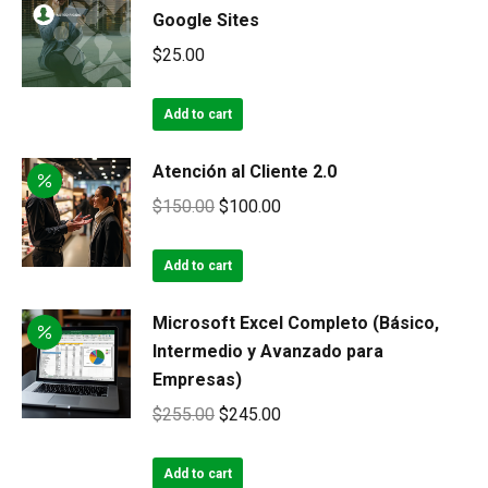
Google Sites
$
25.00
Add to cart
Atención al Cliente 2.0
Original
Current
$
150.00
$
100.00
price
price
was:
is:
Add to cart
$150.00.
$100.00.
Microsoft Excel Completo (Básico,
Intermedio y Avanzado para
Empresas)
Original
Current
$
255.00
$
245.00
price
price
was:
is:
Add to cart