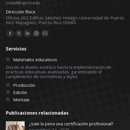
cread@uprm.edu
Dirección física
Oficina 202 Edificio Sánchez Hidalgo Universidad de Puerto
Rico Mayagüez, Puerto Rico 00680
Find us on:
Facebook
X
Linkedin
Instagram
Mail
page
page
page
page
page
Servicios
opens
opens
opens
opens
opens
in
in
in
in
in
Materiales educativos
new
new
new
new
new
Desde el diseño estético hasta la implementación de
prácticas educativas avanzadas, garantizando el
window
window
window
window
window
cumplimiento de normativas y leyes.
Producción
Edición
Montaje
Publicaciones relacionadas
¿Vale la pena una certificación profesional?
noviembre 24, 2025