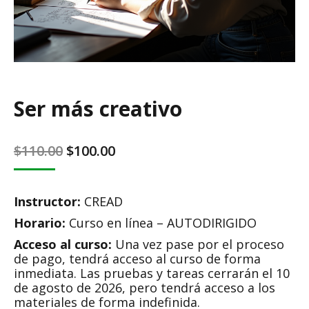
Ser más creativo
Original
Current
$
110.00
$
100.00
price
price
was:
is:
Instructor:
CREAD
$110.00.
$100.00.
Horario:
Curso en línea – AUTODIRIGIDO
Acceso al curso:
Una vez pase por el proceso
de pago, tendrá acceso al curso de forma
inmediata. Las pruebas y tareas cerrarán el 10
de agosto de 2026, pero tendrá acceso a los
materiales de forma indefinida.