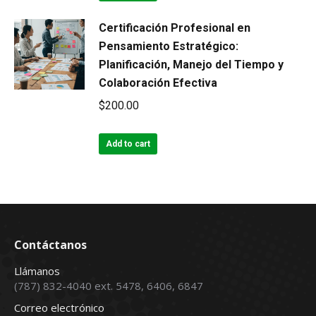
$255.00.
$245.00.
Certificación Profesional en
Pensamiento Estratégico:
Planificación, Manejo del Tiempo y
Colaboración Efectiva
$
200.00
Add to cart
Contáctanos
Llámanos
(787) 832-4040 ext. 5478, 6406, 6847
Correo electrónico