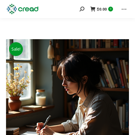
Search:
$
0.00
0
Sale!