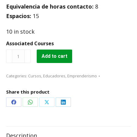
Equivalencia de horas contacto:
8
Espacios:
15
10 in stock
Associated Courses
Ser
Add to cart
más
creativo
quantity
Categories:
Cursos
,
Educadores
,
Emprenderismo
Share this product
Share
Share
Share
Share
on
on
on
on
Facebook
WhatsApp
X
LinkedIn
Description