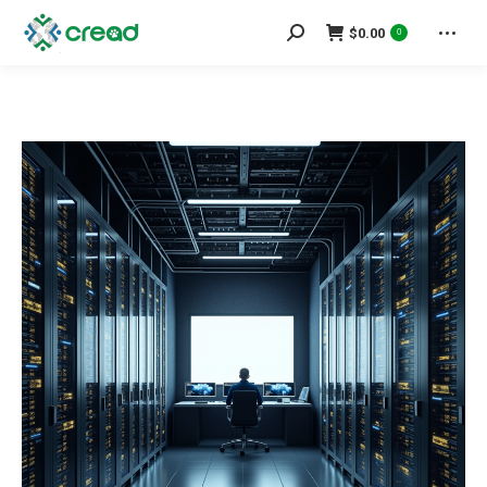
Search:
$
0.00
0