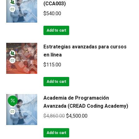
(CCA003)
$
540.00
Add to cart
Estrategias avanzadas para cursos
en línea
$
115.00
Add to cart
Academia de Programación
Avanzada (CREAD Coding Academy)
Original
Current
$
4,860.00
$
4,500.00
price
price
was:
is:
Add to cart