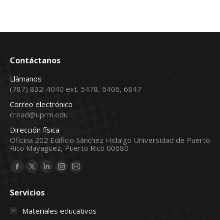
$4,860.00.
$4,500.00.
Contáctanos
Llámanos
(787) 832-4040 ext. 5478, 6406, 6847
Correo electrónico
cread@uprm.edu
Dirección física
Oficina 202 Edificio Sánchez Hidalgo Universidad de Puerto
Rico Mayagüez, Puerto Rico 00680
Find us on:
Facebook
X
Linkedin
Instagram
Mail
page
page
page
page
page
Servicios
opens
opens
opens
opens
opens
in
in
in
in
in
Materiales educativos