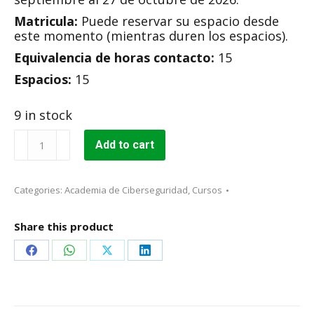
Matricula:
Puede reservar su espacio desde
este momento (mientras duren los espacios).
Equivalencia de horas contacto:
15
Espacios:
15
9 in stock
Introducción
Add to cart
a
la
Ciberseguridad
Categories:
Academia de Ciberseguridad
,
Cursos
/
CyberSecurity
quantity
Share this product
Share
Share
Share
Share
on
on
on
on
Facebook
WhatsApp
X
LinkedIn