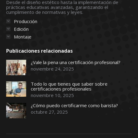
new
new
new
new
new
Desde el diseño estético hasta la implementación de
prácticas educativas avanzadas, garantizando el
window
window
window
window
window
cumplimiento de normativas y leyes.
Producción
Edición
Montaje
Publicaciones relacionadas
¿Vale la pena una certificación profesional?
noviembre 24, 2025
Todo lo que tienes que saber sobre
certificaciones profesionales
noviembre 10, 2025
¿Cómo puedo certificarme como barista?
octubre 27, 2025