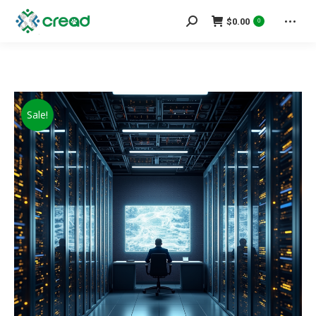
Search:
$
0.00
0
Sale!