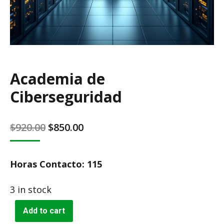
Academia de
Ciberseguridad
Original
Current
$
920.00
$
850.00
price
price
was:
is:
Horas Contacto: 115
$920.00.
$850.00.
3 in stock
Add to cart