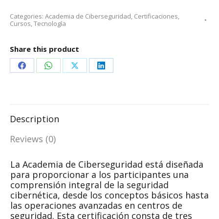
Categories:
Academia de Ciberseguridad
,
Certificaciones
,
Cursos
,
Tecnología
Share this product
Share
Share
Share
Share
on
on
on
on
Facebook
WhatsApp
X
LinkedIn
Description
Reviews (0)
La Academia de Ciberseguridad está diseñada
para proporcionar a los participantes una
comprensión integral de la seguridad
cibernética, desde los conceptos básicos hasta
las operaciones avanzadas en centros de
seguridad. Esta certificación consta de tres