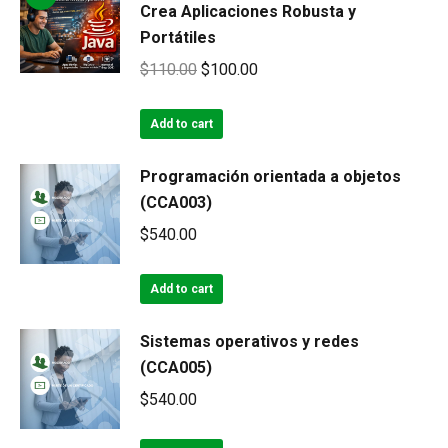
Crea Aplicaciones Robusta y
Portátiles
Original
Current
$
110.00
$
100.00
price
price
was:
is:
Add to cart
$110.00.
$100.00.
Programación orientada a objetos
(CCA003)
$
540.00
Add to cart
Sistemas operativos y redes
(CCA005)
$
540.00