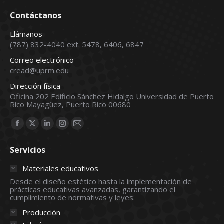
Contáctanos
Llámanos
(787) 832-4040 ext. 5478, 6406, 6847
Correo electrónico
cread@uprm.edu
Dirección física
Oficina 202 Edificio Sánchez Hidalgo Universidad de Puerto
Rico Mayagüez, Puerto Rico 00680
Find us on:
Facebook
X
Linkedin
Instagram
Mail
page
page
page
page
page
Servicios
opens
opens
opens
opens
opens
in
in
in
in
in
Materiales educativos
new
new
new
new
new
Desde el diseño estético hasta la implementación de
prácticas educativas avanzadas, garantizando el
window
window
window
window
window
cumplimiento de normativas y leyes.
Producción