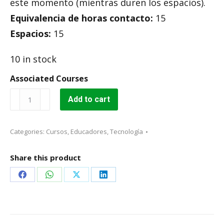
este momento (mientras duren los espacios).
Equivalencia de horas contacto:
15
Espacios:
15
10 in stock
Associated Courses
Introducción
Add to cart
a
la
programación
Categories:
Cursos
,
Educadores
,
Tecnología
con
Scratch
quantity
Share this product
Share
Share
Share
Share
on
on
on
on
Facebook
WhatsApp
X
LinkedIn