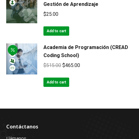
Gestión de Aprendizaje
$
25.00
Add to cart
Academia de Programación (CREAD
Coding School)
Original
Current
$
515.00
$
465.00
price
price
was:
is:
Add to cart
$515.00.
$465.00.
Contáctanos
Llámanos