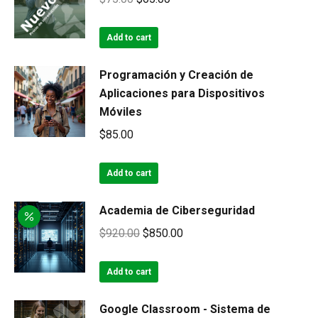
price
price
was:
is:
Add to cart
$75.00.
$65.00.
Programación y Creación de
Aplicaciones para Dispositivos
Móviles
$
85.00
Add to cart
Academia de Ciberseguridad
Original
Current
$
920.00
$
850.00
price
price
was:
is:
Add to cart
$920.00.
$850.00.
Google Classroom - Sistema de