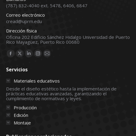
(787) 832-4040 ext. 5478, 6406, 6847
Correo electrónico
cread@uprm.edu
Dirección física
Oficina 202 Edificio Sánchez Hidalgo Universidad de Puerto
Rico Mayagüez, Puerto Rico 00680
Find us on:
Facebook
X
Linkedin
Instagram
Mail
page
page
page
page
page
Servicios
opens
opens
opens
opens
opens
in
in
in
in
in
Materiales educativos
new
new
new
new
new
Desde el diseño estético hasta la implementación de
prácticas educativas avanzadas, garantizando el
window
window
window
window
window
cumplimiento de normativas y leyes.
Producción
Edición
Montaje