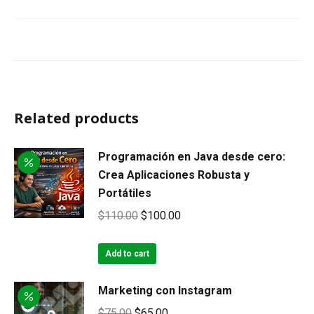
Related products
Programación en Java desde cero:
Crea Aplicaciones Robusta y
Portátiles
Original
Current
$
110.00
$
100.00
price
price
was:
is:
Add to cart
$110.00.
$100.00.
Marketing con Instagram
Original
Current
$
75.00
$
65.00