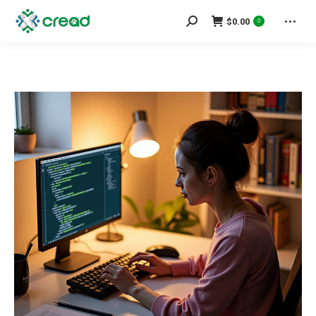
Search:
$
0.00
0