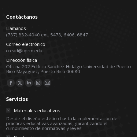
Contáctanos
Llámanos
(787) 832-4040 ext. 5478, 6406, 6847
Correo electrónico
cread@uprm.edu
Dirección física
Oficina 202 Edificio Sánchez Hidalgo Universidad de Puerto
Rico Mayagüez, Puerto Rico 00680
Find us on:
Facebook
X
Linkedin
Instagram
Mail
page
page
page
page
page
Servicios
opens
opens
opens
opens
opens
in
in
in
in
in
Materiales educativos
new
new
new
new
new
Desde el diseño estético hasta la implementación de
prácticas educativas avanzadas, garantizando el
window
window
window
window
window
cumplimiento de normativas y leyes.