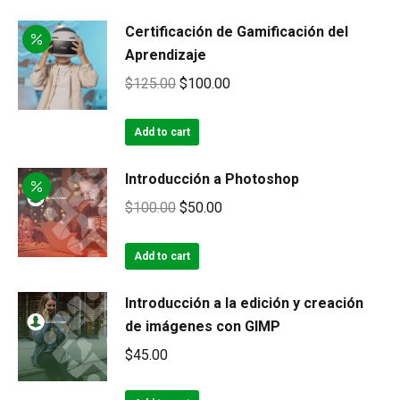
Certificación de Gamificación del
Aprendizaje
Original
Current
$
125.00
$
100.00
price
price
was:
is:
Add to cart
$125.00.
$100.00.
Introducción a Photoshop
Original
Current
$
100.00
$
50.00
price
price
was:
is:
Add to cart
$100.00.
$50.00.
Introducción a la edición y creación
de imágenes con GIMP
$
45.00