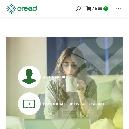
Search:
$
0.00
0