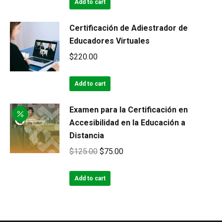
Add to cart
Certificación de Adiestrador de
Educadores Virtuales
$
220.00
Add to cart
Examen para la Certificación en
Accesibilidad en la Educación a
Distancia
Original
Current
$
125.00
$
75.00
price
price
was:
is:
Add to cart
$125.00.
$75.00.