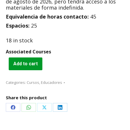
de agosto de 2026, pero tendrá acceso a los
materiales de forma indefinida.
Equivalencia de horas contacto:
45
Espacios:
25
18 in stock
Associated Courses
Add to cart
Categories:
Cursos
,
Educadores
Share this product
Share
Share
Share
Share
on
on
on
on
Facebook
WhatsApp
X
LinkedIn