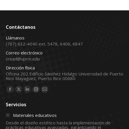
Contáctanos
Llámanos
(787) 832-4040 ext. 5478, 6406, 6847
Correo electrónico
cread@uprm.edu
Dirección física
Oficina 202 Edificio Sánchez Hidalgo Universidad de Puerto
Rico Mayagüez, Puerto Rico 00680
Find us on:
Facebook
X
Linkedin
Instagram
Mail
page
page
page
page
page
Servicios
opens
opens
opens
opens
opens
in
in
in
in
in
Materiales educativos
new
new
new
new
new
Desde el diseño estético hasta la implementación de
prácticas educativas avanzadas, garantizando el