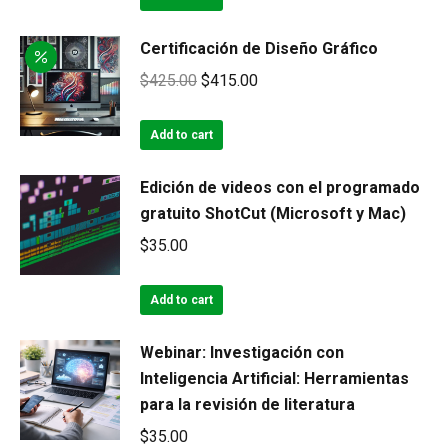
Certificación de Diseño Gráfico
Original
Current
$
425.00
$
415.00
price
price
was:
is:
Add to cart
$425.00.
$415.00.
Edición de videos con el programado
gratuito ShotCut (Microsoft y Mac)
$
35.00
Add to cart
Webinar: Investigación con
Inteligencia Artificial: Herramientas
para la revisión de literatura
$
35.00