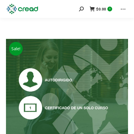
Search:
$
0.00
0
Sale!