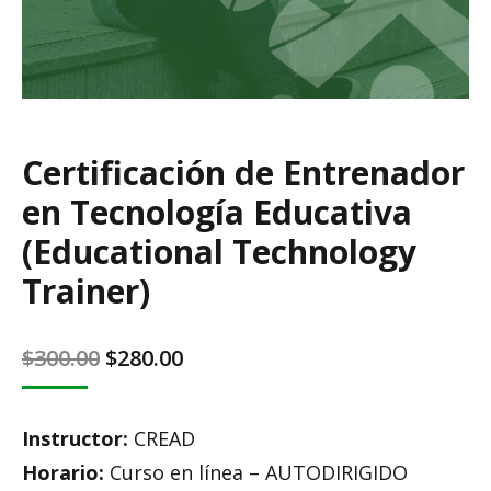
Certificación de Entrenador
en Tecnología Educativa
(Educational Technology
Trainer)
Original
Current
$
300.00
$
280.00
price
price
was:
is:
Instructor:
CREAD
$300.00.
$280.00.
Horario:
Curso en línea – AUTODIRIGIDO