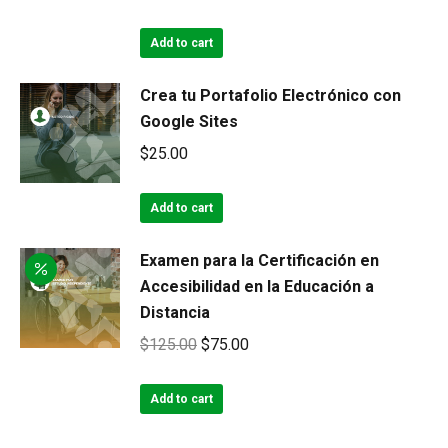
Add to cart
Crea tu Portafolio Electrónico con
Google Sites
$
25.00
Add to cart
Examen para la Certificación en
Accesibilidad en la Educación a
Distancia
Original
Current
$
125.00
$
75.00
price
price
was:
is:
Add to cart
$125.00.
$75.00.