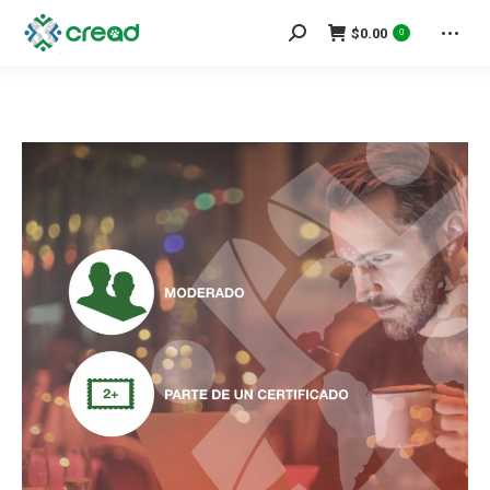
Search:
$
0.00
0