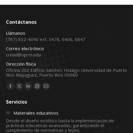
Contáctanos
Llámanos
(787) 832-4040 ext. 5478, 6406, 6847
Correo electrónico
cread@uprm.edu
Dirección física
Oficina 202 Edificio Sánchez Hidalgo Universidad de Puerto
Rico Mayagüez, Puerto Rico 00680
Find us on:
Facebook
X
Linkedin
Instagram
Mail
page
page
page
page
page
Servicios
opens
opens
opens
opens
opens
in
in
in
in
in
Materiales educativos
new
new
new
new
new
Desde el diseño estético hasta la implementación de
prácticas educativas avanzadas, garantizando el
window
window
window
window
window
cumplimiento de normativas y leyes.