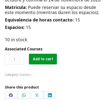
Matricula:
Puede reservar su espacio desde
este momento (mientras duren los espacios).
Equivalencia de horas contacto:
15
Espacios:
15
10 in stock
Associated Courses
Práctica
Add to cart
en
el
Funcionamiento
Category:
Cursos
de
Moodle
4.X
Share this product
quantity
Share
Share
Share
Share
on
on
on
on