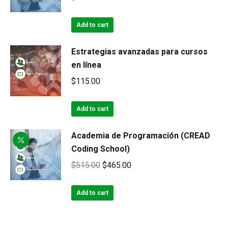
Add to cart
Estrategias avanzadas para cursos
en línea
$
115.00
Add to cart
Academia de Programación (CREAD
Coding School)
Original
Current
$
515.00
$
465.00
price
price
was:
is:
Add to cart
$515.00.
$465.00.