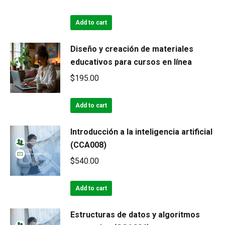
price
price
was:
is:
Add to cart
$125.00.
$75.00.
Diseño y creación de materiales
educativos para cursos en línea
$
195.00
Add to cart
Introducción a la inteligencia artificial
(CCA008)
$
540.00
Add to cart
Estructuras de datos y algoritmos