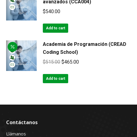
avanzados (CCA004)
$
540.00
Add to cart
Academia de Programación (CREAD
Coding School)
Original
Current
$
515.00
$
465.00
price
price
was:
is:
Add to cart
$515.00.
$465.00.
Contáctanos
Llámanos