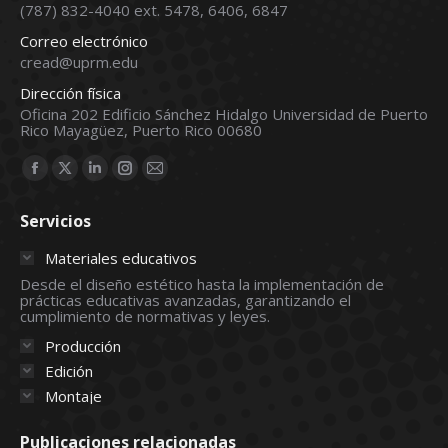
(787) 832-4040 ext. 5478, 6406, 6847
Correo electrónico
cread@uprm.edu
Dirección física
Oficina 202 Edificio Sánchez Hidalgo Universidad de Puerto
Rico Mayagüez, Puerto Rico 00680
Find us on:
Facebook
X
Linkedin
Instagram
Mail
page
page
page
page
page
Servicios
opens
opens
opens
opens
opens
in
in
in
in
in
Materiales educativos
new
new
new
new
new
Desde el diseño estético hasta la implementación de
prácticas educativas avanzadas, garantizando el
window
window
window
window
window
cumplimiento de normativas y leyes.
Producción
Edición
Montaje
Publicaciones relacionadas