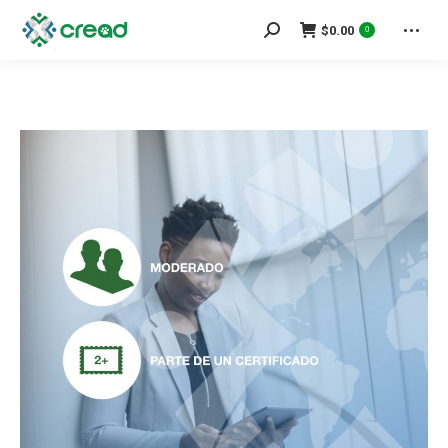
Search:
$
0.00
0