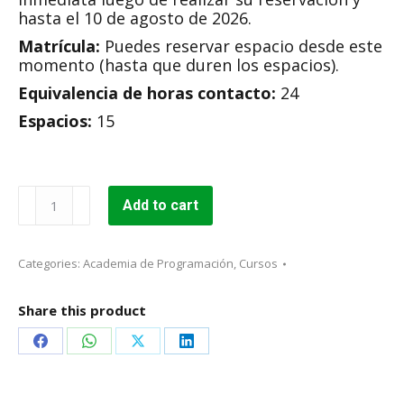
hasta el 10 de agosto de 2026.
Matrícula:
Puedes reservar espacio desde este
momento (hasta que duren los espacios).
Equivalencia de horas contacto:
24
Espacios:
15
Matemáticas
Add to cart
para
la
ciencia
Categories:
Academia de Programación
,
Cursos
de
la
computación
Share this product
(CCA002)
quantity
Share
Share
Share
Share
on
on
on
on