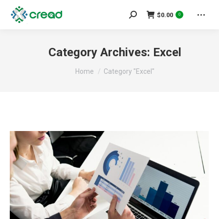
Search:
$
0.00
0
Category Archives:
Excel
You are here:
Home
Category "Excel"