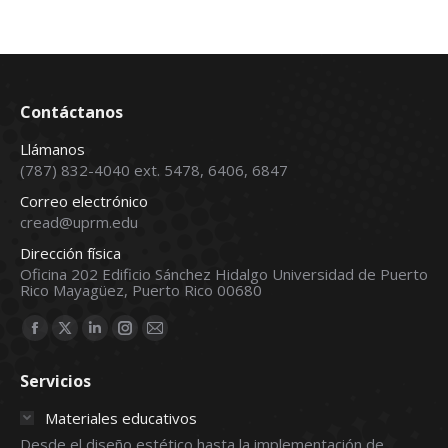
Contáctanos
Llámanos
(787) 832-4040 ext. 5478, 6406, 6847
Correo electrónico
cread@uprm.edu
Dirección física
Oficina 202 Edificio Sánchez Hidalgo Universidad de Puerto
Rico Mayagüez, Puerto Rico 00680
Find us on:
Facebook
X
Linkedin
Instagram
Mail
page
page
page
page
page
Servicios
opens
opens
opens
opens
opens
in
in
in
in
in
Materiales educativos
new
new
new
new
new
Desde el diseño estético hasta la implementación de