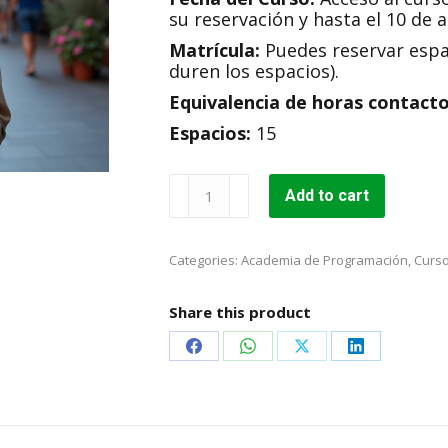
su reservación y hasta el 10 de 
Matrícula:
Puedes reservar esp
duren los espacios).
Equivalencia de horas contacto
Espacios:
15
Desarrollo
Add to cart
web
y
aplicaciones
Categories:
Academia de Programación
,
Curs
móviles
(CCA007)
quantity
Share this product
Share
Share
Share
Share
on
on
on
on
Facebook
WhatsApp
X
LinkedIn