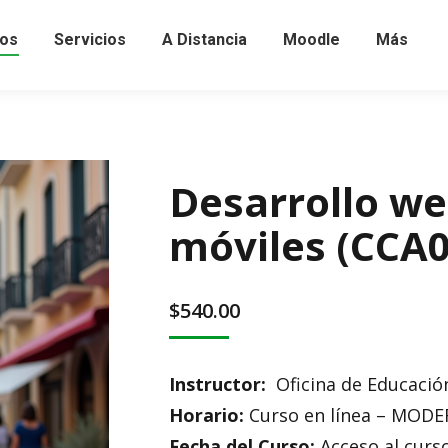
os
Servicios
A Distancia
Moodle
Más
Desarrollo we
móviles (CCA0
$
540.00
Instructor:
Oficina de Educación
Horario:
Curso en línea – MOD
Fecha del Curso:
Acceso al curs