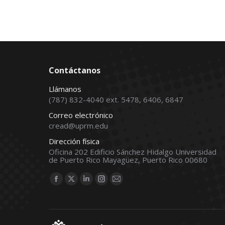
Contáctanos
Llámanos
(787) 832-4040 ext. 5478, 6406, 6847
Correo electrónico
cread@uprm.edu
Dirección física
Oficina 202 Edificio Sánchez Hidalgo Universidad
de Puerto Rico Mayagüez, Puerto Rico 00680
Find us on:
Facebook
X
Linkedin
Instagram
Mail
page
page
page
page
page
opens
opens
opens
opens
opens
in
in
in
in
in