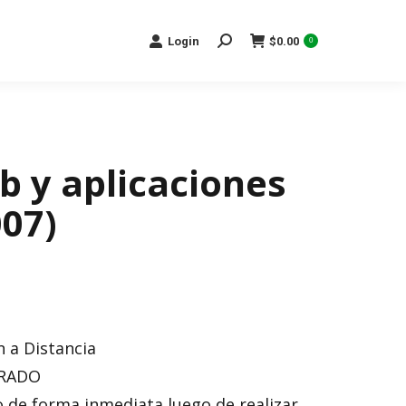
Search:
Login
$
0.00
0
b y aplicaciones
07)
 a Distancia
ERADO
o de forma inmediata luego de realizar