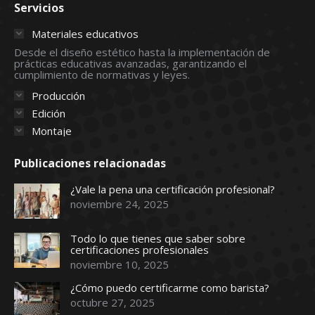
Servicios
opens
opens
opens
opens
opens
in
in
in
in
in
Materiales educativos
new
new
new
new
new
Desde el diseño estético hasta la implementación de
prácticas educativas avanzadas, garantizando el
window
window
window
window
window
cumplimiento de normativas y leyes.
Producción
Edición
Montaje
Publicaciones relacionadas
¿Vale la pena una certificación profesional?
noviembre 24, 2025
Todo lo que tienes que saber sobre
certificaciones profesionales
noviembre 10, 2025
¿Cómo puedo certificarme como barista?
octubre 27, 2025