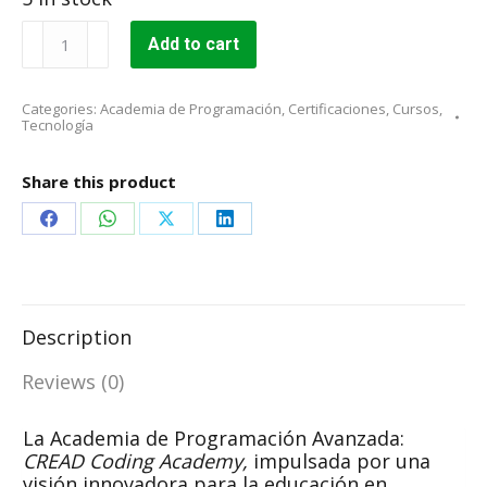
Academia
Add to cart
de
Programación
Avanzada
Categories:
Academia de Programación
,
Certificaciones
,
Cursos
,
(CREAD
Tecnología
Coding
Academy)
Share this product
quantity
Share
Share
Share
Share
on
on
on
on
Facebook
WhatsApp
X
LinkedIn
Description
Reviews (0)
La Academia de Programación Avanzada:
CREAD Coding Academy,
impulsada por una
visión innovadora para la educación en