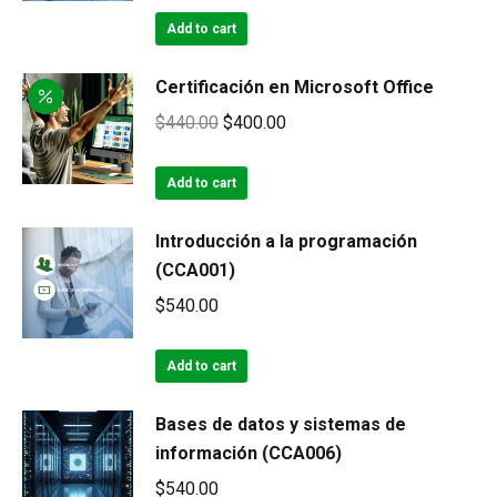
Add to cart
Certificación en Microsoft Office
Original
Current
$
440.00
$
400.00
price
price
was:
is:
Add to cart
$440.00.
$400.00.
Introducción a la programación
(CCA001)
$
540.00
Add to cart
Bases de datos y sistemas de
información (CCA006)
$
540.00