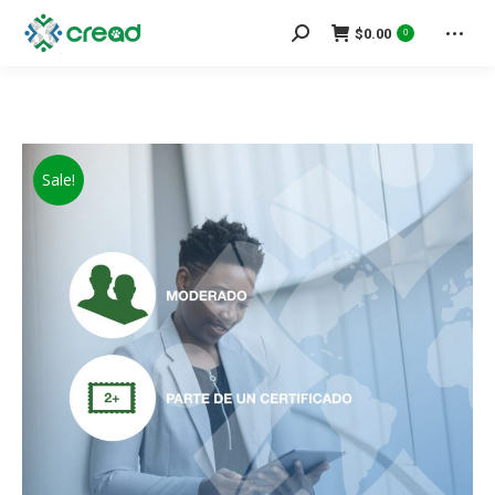
Search:
$
0.00
0
Sale!