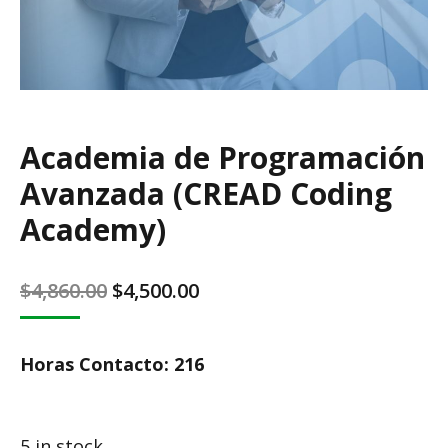
Academia de Programación
Avanzada (CREAD Coding
Academy)
Original
Current
$
4,860.00
$
4,500.00
price
price
was:
is:
Horas Contacto: 216
$4,860.00.
$4,500.00.
5 in stock