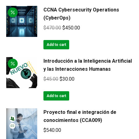
CCNA Cybersecurity Operations
(CyberOps)
Original
Current
$
470.00
$
450.00
price
price
was:
is:
Add to cart
$470.00.
$450.00.
Introducción a la Inteligencia Artificial
y las Interacciones Humanas
Original
Current
$
45.00
$
30.00
price
price
was:
is:
Add to cart
$45.00.
$30.00.
Proyecto final e integración de
conocimientos (CCA009)
$
540.00