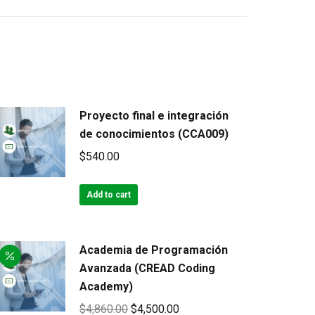
Proyecto final e integración
de conocimientos (CCA009)
$
540.00
Add to cart
Academia de Programación
Avanzada (CREAD Coding
Academy)
Original
Current
$
4,860.00
$
4,500.00