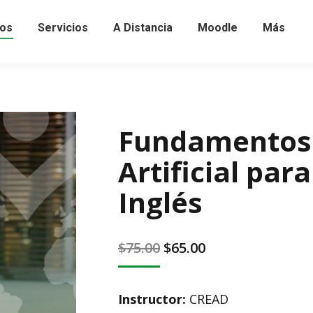
os
Servicios
A Distancia
Moodle
Más
Fundamentos d
Artificial pa
Inglés
Original
Current
$
75.00
$
65.00
price
price
was:
is:
Instructor:
CREAD
$75.00.
$65.00.