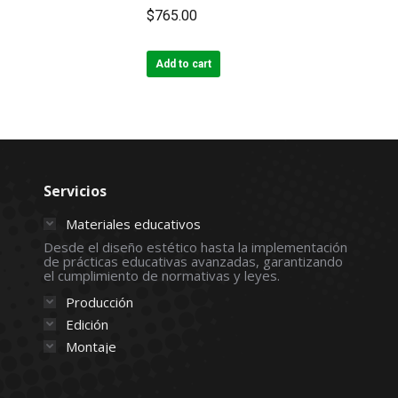
$
765.00
Add to cart
Servicios
Materiales educativos
Desde el diseño estético hasta la implementación
de prácticas educativas avanzadas, garantizando
el cumplimiento de normativas y leyes.
Producción
Edición
Montaje