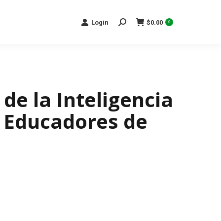
Search:
Login
$
0.00
0
e la Inteligencia
ra Educadores de