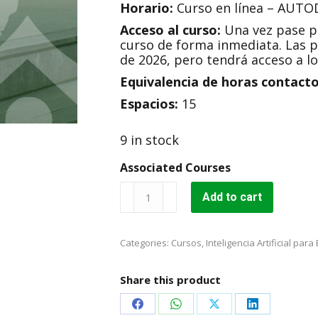
Horario:
Curso en línea – AUTO
Acceso al curso:
Una vez pase po
curso de forma inmediata. Las p
de 2026, pero tendrá acceso a lo
Equivalencia de horas contacto
Espacios:
15
9 in stock
Associated Courses
Fundamentos
Add to cart
de
la
Inteligencia
Categories:
Cursos
,
Inteligencia Artificial par
Artificial
para
Educadores
Share this product
de
Inglés
Share
Share
Share
Share