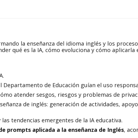
quantity
on
on
on
on
Facebook
WhatsApp
X
LinkedIn
sformando la enseñanza del idioma inglés y los proces
der qué es la IA, cómo evoluciona y cómo aplicarla 
A.
l Departamento de Educación guían el uso responsab
cómo atender sesgos, riesgos y problemas de privaci
nseñanza de inglés: generación de actividades, apoyo
 las tendencias emergentes de la IA educativa.
 de prompts aplicada a la enseñanza de Inglés
, ac