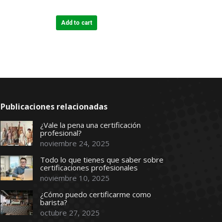
price
price
was:
is:
Add to cart
$4,860.00.
$4,500.00.
Publicaciones relacionadas
¿Vale la pena una certificación
profesional?
noviembre 24, 2025
Todo lo que tienes que saber sobre
certificaciones profesionales
noviembre 10, 2025
¿Cómo puedo certificarme como
barista?
octubre 27, 2025