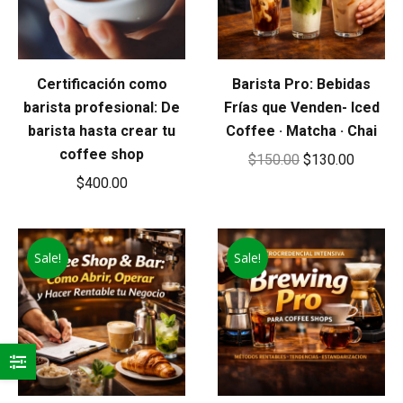
Certificación como
Barista Pro: Bebidas
barista profesional: De
Frías que Venden- Iced
barista hasta crear tu
Coffee · Matcha · Chai
coffee shop
Original
Current
$
150.00
$
130.00
$
400.00
price
price
was:
is:
$150.00.
$130.00
Sale!
Sale!