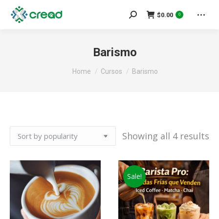
Search:
$
0.00
0
Barismo
You are here:
Home
Cursos
Barismo
So
Showing all 4 results
by
po
Sale!