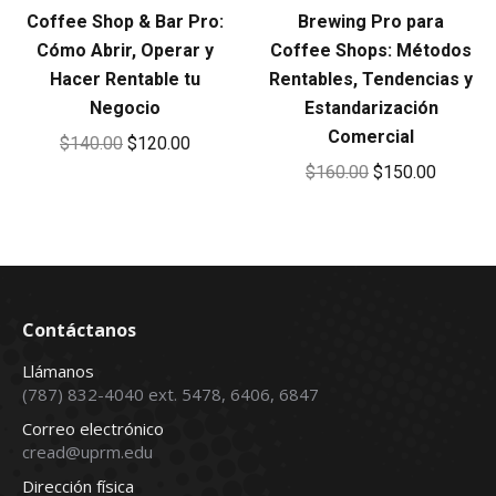
Coffee Shop & Bar Pro:
Brewing Pro para
Cómo Abrir, Operar y
Coffee Shops: Métodos
Hacer Rentable tu
Rentables, Tendencias y
Negocio
Estandarización
Comercial
Original
Current
$
140.00
$
120.00
Original
Current
$
160.00
$
150.00
price
price
price
price
was:
is:
was:
is:
$140.00.
$120.00.
$160.00.
$150.00
Contáctanos
Llámanos
(787) 832-4040 ext. 5478, 6406, 6847
Correo electrónico
cread@uprm.edu
Dirección física