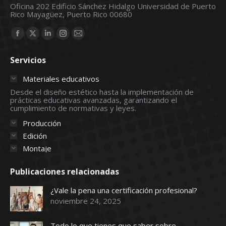
Oficina 202 Edificio Sánchez Hidalgo Universidad de Puerto
Rico Mayagüez, Puerto Rico 00680
Find us on:
Facebook
X
Linkedin
Instagram
Mail
page
page
page
page
page
Servicios
opens
opens
opens
opens
opens
in
in
in
in
in
Materiales educativos
new
new
new
new
new
Desde el diseño estético hasta la implementación de
prácticas educativas avanzadas, garantizando el
window
window
window
window
window
cumplimiento de normativas y leyes.
Producción
Edición
Montaje
Publicaciones relacionadas
¿Vale la pena una certificación profesional?
noviembre 24, 2025
Todo lo que tienes que saber sobre