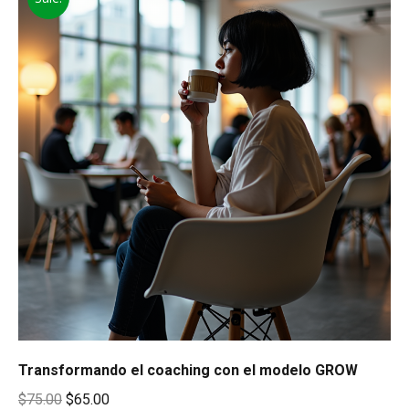
Transformando el coaching con el modelo GROW
Original
Current
$
75.00
$
65.00