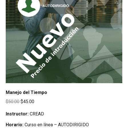
Manejo del Tiempo
Original
Current
$
50.00
$
45.00
price
price
Instructor:
CREAD
was:
is:
Horario:
Curso en línea – AUTODIRIGIDO
$50.00.
$45.00.