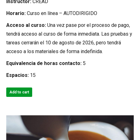
Instructor:
CREAD
was:
is:
Horario:
Curso en línea – AUTODIRIGIDO
$150.00.
$120.00.
Acceso al curso:
Una vez pase por el proceso de pago,
tendrá acceso al curso de forma inmediata. Las pruebas y
tareas cerrarán el 10 de agosto de 2026, pero tendrá
acceso a los materiales de forma indefinida.
Equivalencia de horas contacto:
5
Espacios:
15
Add to cart