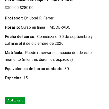
Original
Current
$
300.00
$
280.00
price
price
Profesor:
Dr. José R. Ferrer
was:
is:
Horario:
Curso en línea – MODERADO
$300.00.
$280.00.
Fecha del curso:
Comienza el 30 de septiembre y
culmina el 8 de diciembre de 2026.
Matrícula:
Puede reservar su espacio desde este
momento (mientras duren los espacios).
Equivalencia de horas contacto:
30
Espacios:
15
Add to cart