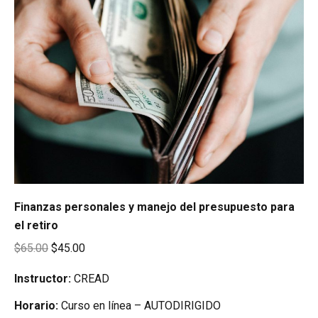
Finanzas personales y manejo del presupuesto para
el retiro
Original
Current
$
65.00
$
45.00
price
price
Instructor:
CREAD
was:
is:
Horario:
Curso en línea – AUTODIRIGIDO
$65.00.
$45.00.