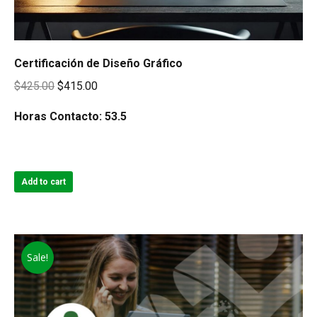
Certificación de Diseño Gráfico
Original
Current
$
425.00
$
415.00
price
price
Horas Contacto: 53.5
was:
is:
$425.00.
$415.00.
Add to cart
Sale!