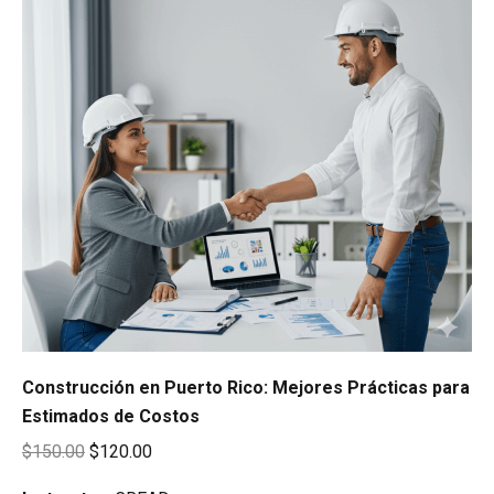
Construcción en Puerto Rico: Mejores Prácticas para
Estimados de Costos
Original
Current
$
150.00
$
120.00
price
price