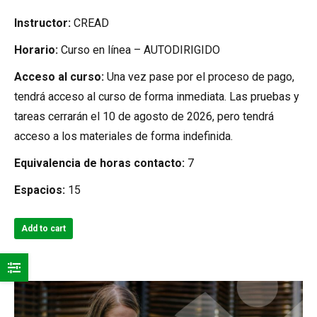
price
price
Instructor:
CREAD
was:
is:
Horario:
Curso en línea – AUTODIRIGIDO
$75.00.
$65.00.
Acceso al curso:
Una vez pase por el proceso de pago,
tendrá acceso al curso de forma inmediata. Las pruebas y
tareas cerrarán el 10 de agosto de 2026, pero tendrá
acceso a los materiales de forma indefinida.
Equivalencia de horas contacto:
7
Espacios:
15
Add to cart