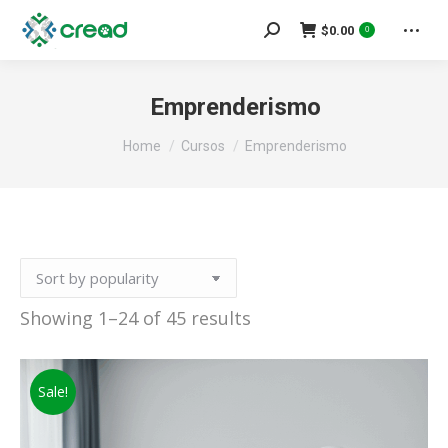
Search:
$
0.00
0
Emprenderismo
You are here:
Home
Cursos
Emprenderismo
Sorted
Showing 1–24 of 45 results
by
popularity
Sale!