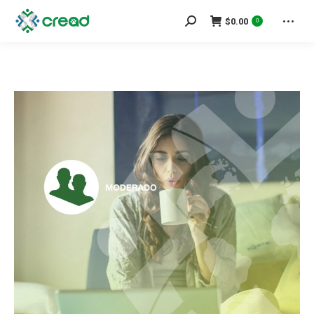
Search:
$
0.00
0