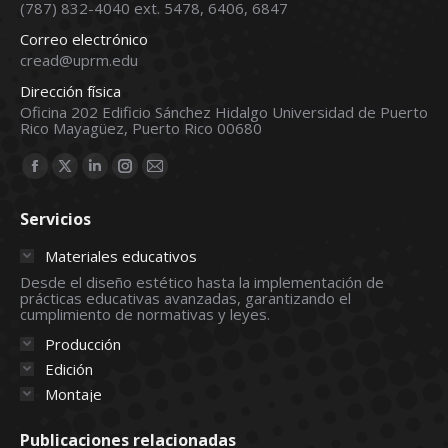
(787) 832-4040 ext. 5478, 6406, 6847
Correo electrónico
cread@uprm.edu
Dirección física
Oficina 202 Edificio Sánchez Hidalgo Universidad de Puerto
Rico Mayagüez, Puerto Rico 00680
Find us on:
Facebook
X
Linkedin
Instagram
Mail
page
page
page
page
page
Servicios
opens
opens
opens
opens
opens
in
in
in
in
in
Materiales educativos
new
new
new
new
new
Desde el diseño estético hasta la implementación de
prácticas educativas avanzadas, garantizando el
window
window
window
window
window
cumplimiento de normativas y leyes.
Producción
Edición
Montaje
Publicaciones relacionadas