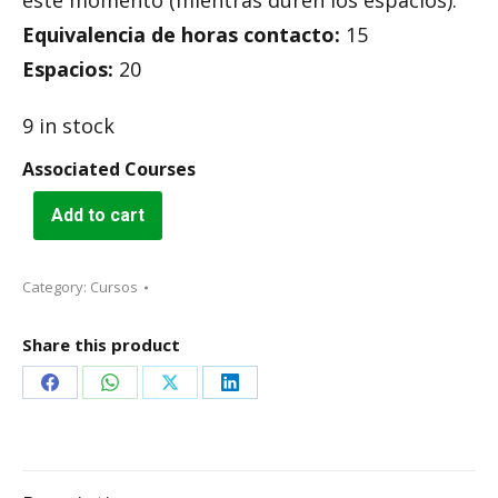
este momento (mientras duren los espacios).
Equivalencia de horas contacto:
15
Espacios:
20
9 in stock
Associated Courses
Add to cart
Category:
Cursos
Share this product
Share
Share
Share
Share
on
on
on
on
Facebook
WhatsApp
X
LinkedIn