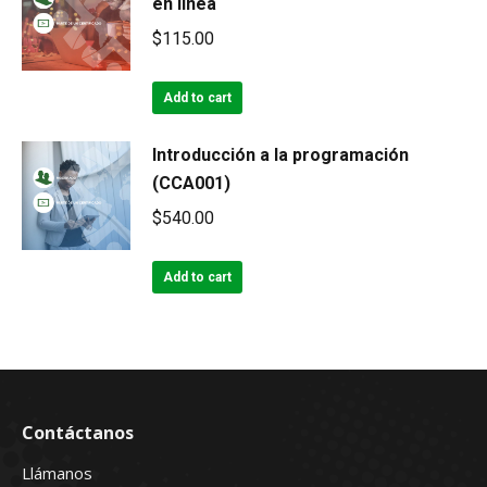
en línea
$
115.00
Add to cart
Introducción a la programación
(CCA001)
$
540.00
Add to cart
Contáctanos
Llámanos